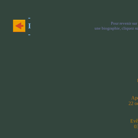
-
Pour revenir sur
I
une biographie, cliquez su
-
Apô
22 o
Evê
03