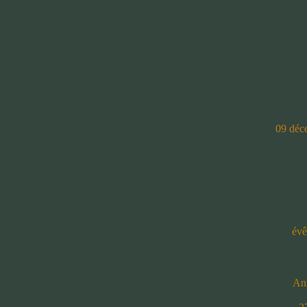
09 déc
évê
Ant