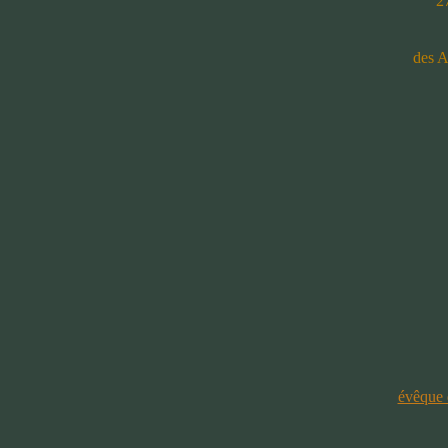
27
des A
évêque 