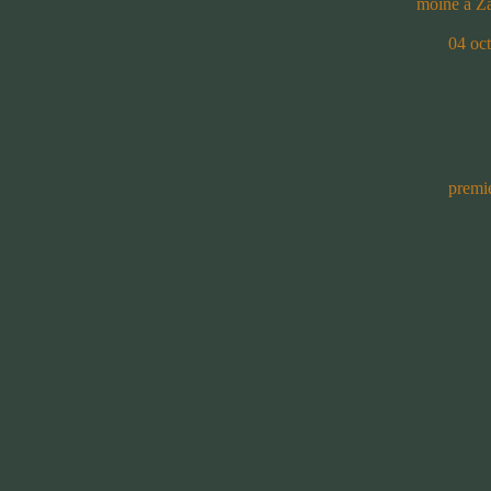
moine à Za
04 oct
premi