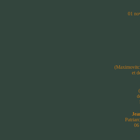
01 no
(Maximovitc
et d
d
Jea
Patriar
06 