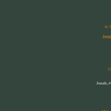
de 
Jose
19
Jonah, 