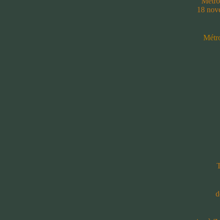
Métro
18 nov
Métro
T
d