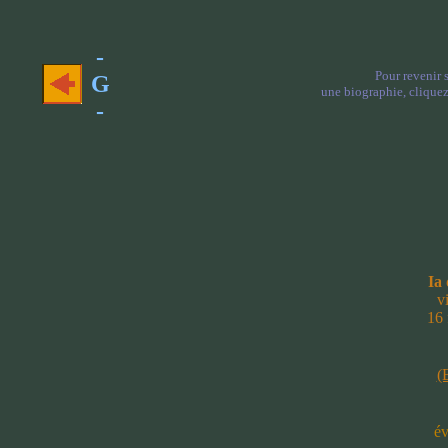
-
Pour revenir 
G
une biographie, cliquez 
-
Ia
v
16 
(
év