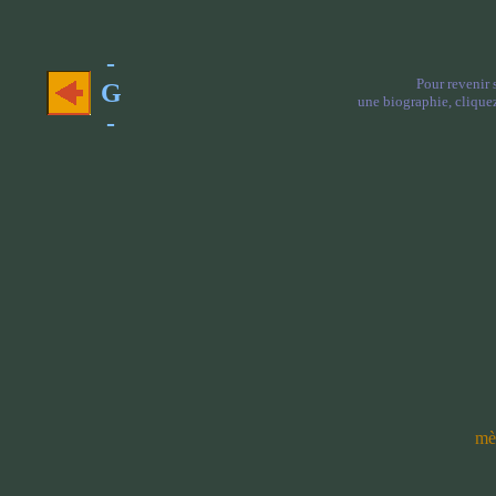
-
Pour revenir 
G
une biographie, cliquez
-
mè