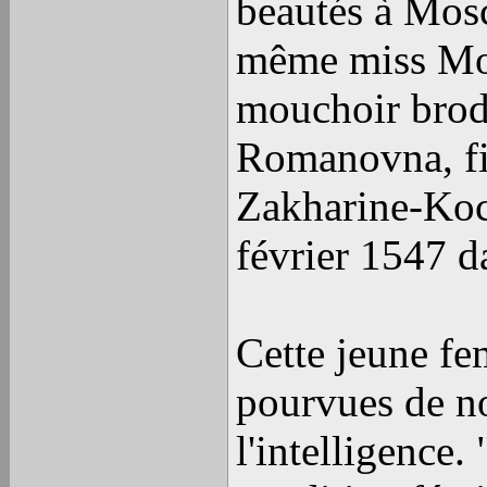
beautés à Mosc
même miss Mos
mouchoir brodé
Romanovna, fi
Zakharine-Koch
février 1547 d
Cette jeune fe
pourvues de n
l'intelligence.