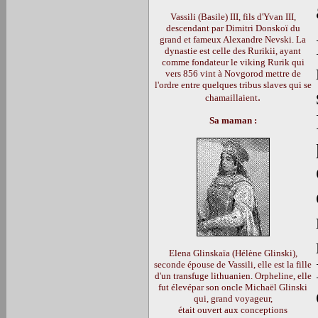
Vassili (Basile) III, fils d'Yvan III,
descendant par Dimitri Donskoï du
grand et fameux Alexandre Nevski. La
dynastie est celle des Rurikii, ayant
comme fondateur le viking Rurik qui
vers 856 vint à Novgorod mettre de
l'ordre entre quelques tribus slaves qui se
.
chamaillaient
Sa maman :
Elena Glinskaïa (Hélène Glinski),
seconde épouse de Vassili, elle est la fille
d'un transfuge lithuanien. Orpheline, elle
fut élevépar son oncle Michaël Glinski
qui, grand voyageur,
était ouvert aux conceptions