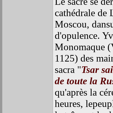
Le sacre se dé
cathédrale de
Moscou, dansu
d'opulence. Yv
Monomaque (Vl
1125) des main
sacra "
Tsar sa
de toute la Ru
qu'après la cé
heures, lepeupl