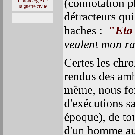
(connotation p
Chronologie de
la guerre civile
détracteurs qu
"
Eto 
haches :
veulent mon ran
Certes les chro
rendus des amba
même, nous font
d'exécutions s
époque), de tor
d'un homme au 