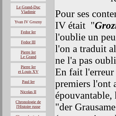
Le Grand-Duc
Pour ses conte
Vladimir
Yvan IV Grozny
IV était "
Groz
Fedor Ier
l'oublie un peu
Fedor III
l'on a traduit 
Pierre Ier
Le Grand
ne l'a pas oubl
Pierre Ier
En fait l'erreu
et Louis XV
premiers l'ont 
Paul Ier
Nicolas II
épouvantable, h
Chronologie de
"der Grausame"
l'Histoire russe