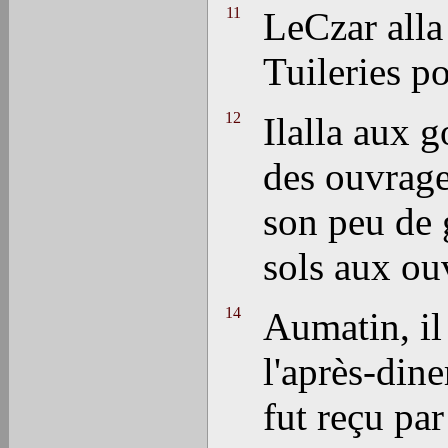
11
LeCzar alla 
Tuileries po
12
Ilalla aux g
des ouvrages
son peu de 
sols aux ouv
14
Aumatin, il 
l'après-dine
fut reçu par