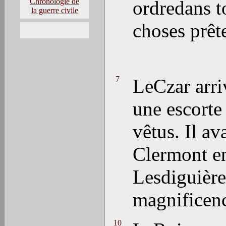
Chronologie de
ordredans to
la guerre civile
choses prête
7
LeCzar arri
une escorte
vêtus. Il a
Clermont en
Lesdiguière
magnificenc
10