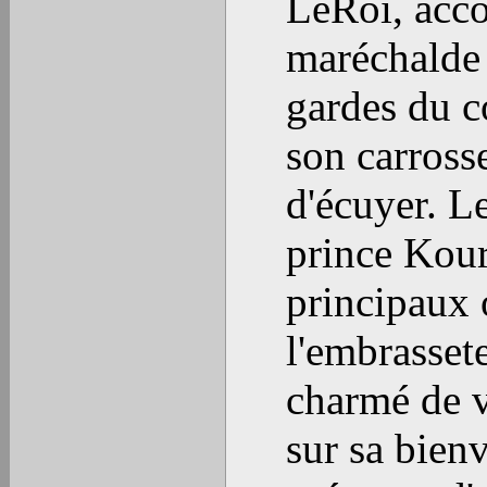
LeRoi, acc
maréchalde 
gardes du co
son carross
d'écuyer. L
prince Kour
principaux 
l'embrasset
charmé de v
sur sa bien