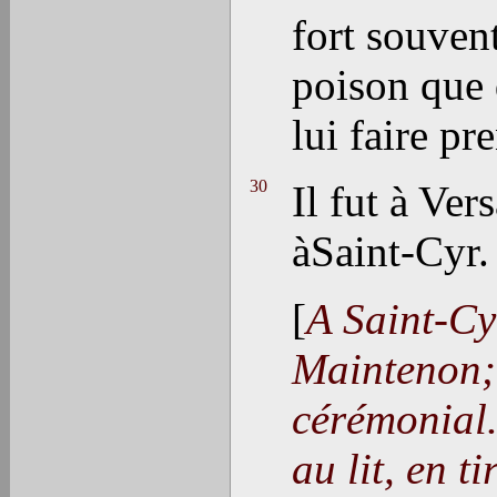
fort souvent
poison que 
lui faire pre
30
Il fut à Ver
àSaint-Cyr.
[
A Saint-Cy
Maintenon; 
cérémonial.
au lit, en t