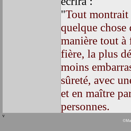
écrira :
"
Tout montrait 
quelque chose d
manière tout à 
fière, la plus 
moins embarrass
sûreté, avec une
et en maître pa
personnes.
v
©Mar