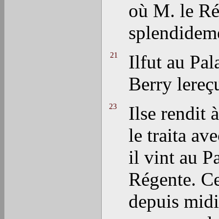
où M. le Rég
splendideme
21
Ilfut au P
Berry lereçu
23
Ilse rendit 
le traita av
il vint au P
Régente. Ce
depuis midi