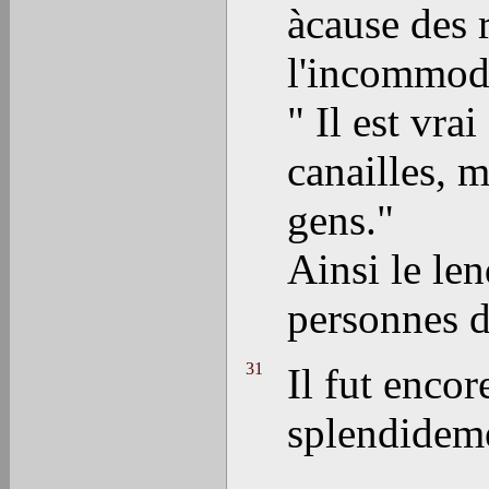
àcause des 
l'incommoder
" Il est vra
canailles, m
gens."
Ainsi le le
personnes d
31
Il fut encor
splendidem