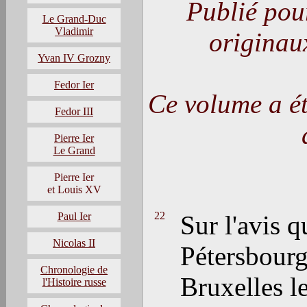
Publié pour
Le Grand-Duc
Vladimir
originaux
Yvan IV Grozny
Fedor Ier
Ce volume a ét
Fedor III
Pierre Ier
Le Grand
Pierre Ier
et Louis XV
22
Paul Ier
Sur l'avis 
Nicolas II
Pétersbourg,
Chronologie de
Bruxelles l
l'Histoire russe