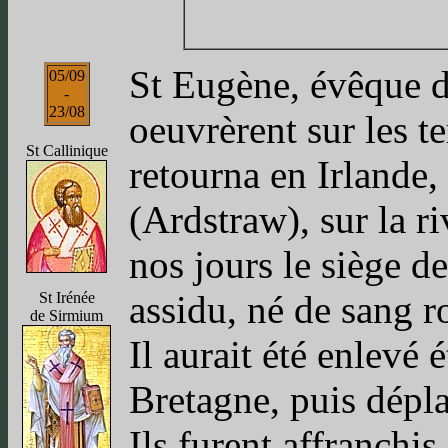
St Eugène, évêque d
05/09
-
23/08
oeuvrèrent sur les t
St Callinique
retourna en Irlande,
(Ardstraw), sur la r
nos jours le siège de
assidu, né de sang r
St Irénée
de Sirmium
Il aurait été enlevé
Bretagne, puis dépl
Ils furent affranchis