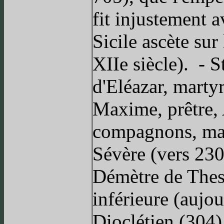
fit injustement a
Sicile ascète sur
XIIe siècle). - S
d'Eléazar, martyr
Maxime, prêtre, 
compagnons, mar
Sévère (vers 230
Démètre de Thes
inférieure (aujo
Dioclétien (304)