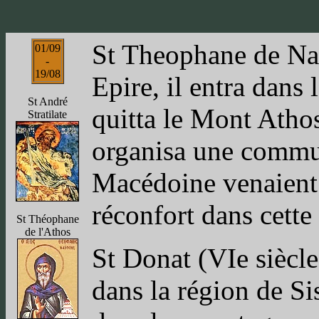
St Theophane de Nao
01/09
-
19/08
Epire, il entra dans
St André
quitta le Mont Athos 
Stratilate
organisa une communa
Macédoine venaient 
réconfort dans cett
St Théophane
de l'Athos
St Donat (VIe siècle)
dans la région de Sis