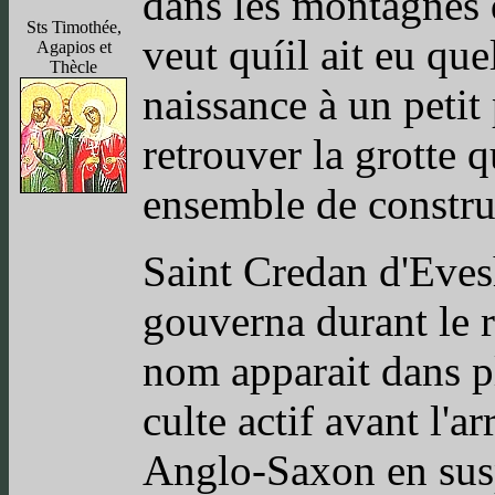
dans les montagnes 
Sts Timothée,
veut quíil ait eu que
Agapios et
Thècle
naissance à un petit
retrouver la grotte 
ensemble de construc
Saint Credan d'Eves
gouverna durant le 
nom apparait dans plu
culte actif avant l'a
Anglo-Saxon en susp