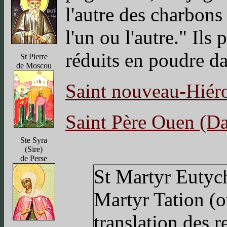
l'autre des charbons
l'un ou l'autre." Ils 
réduits en poudre d
St Pierre
de Moscou
Saint nouveau-Hiér
Saint Père Ouen (D
Ste Syra
(Sire)
de Perse
St Martyr Eutych
Martyr Tation (
translation des 