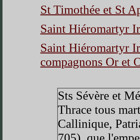
St Timothée et St Ap
Saint Hiéromartyr I
Saint Hiéromartyr I
compagnons Or et Or
Sts Sévère et Mé
Thrace tous mart
Callinique, Patr
705), que l'empe