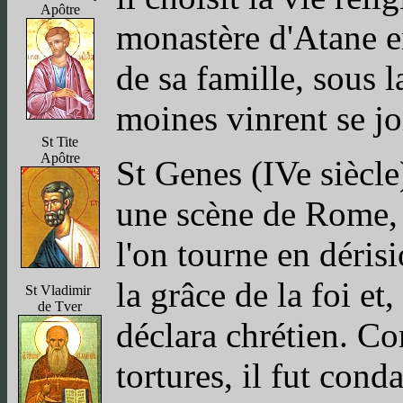
Apôtre
monastère d'Atane 
de sa famille, sous l
moines vinrent se j
St Tite
Apôtre
St Genes (IVe siècle)
une scène de Rome, l
l'on tourne en dérisi
la grâce de la foi et
St Vladimir
de Tver
déclara chrétien. Co
tortures, il fut cond