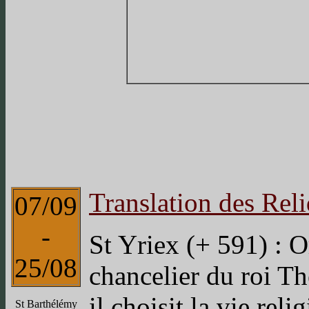
Translation des Rel
07/09
-
St Yriex (+ 591) : O
25/08
chancelier du roi T
il choisit la vie rel
St Barthélémy