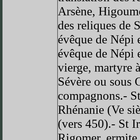
Arsène, Higoumè
des reliques de 
évêque de Népi e
évêque de Népi e
vierge, martyre 
Sévère ou sous C
compagnons.- St
Rhénanie (Ve siè
(vers 450).- St 
Rigomer, ermite 