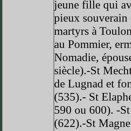
jeune fille qui a
pieux souverain 
martyrs à Toulon
au Pommier, ermi
Nomadie, épouse
siècle).-St Mech
de Lugnad et fo
(535).- St Elap
590 ou 600). -S
(622).-St Magne