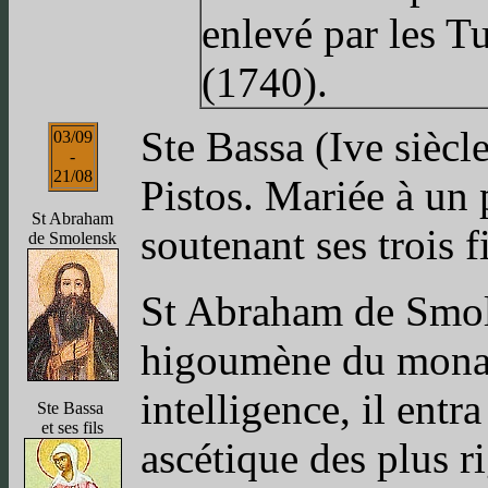
enlevé par les T
(1740).
Ste Bassa (Ive siècle
03/09
-
21/08
Pistos. Mariée à un 
St Abraham
soutenant ses trois f
de Smolensk
St Abraham de Smole
higoumène du monas
intelligence, il ent
Ste Bassa
et ses fils
ascétique des plus r