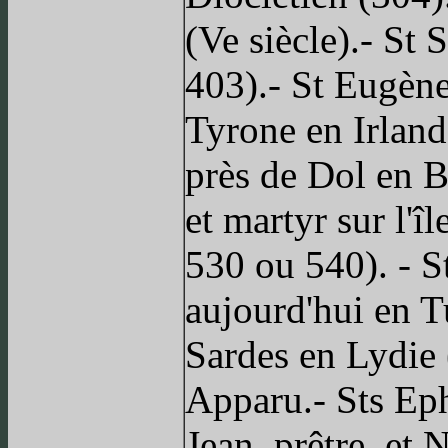
(Ve siècle).- St
403).- St Eugène
Tyrone en Irland
près de Dol en Br
et martyr sur l'î
530 ou 540). - S
aujourd'hui en T
Sardes en Lydie 
Apparu.- Sts Ep
Jean, prêtre, et 