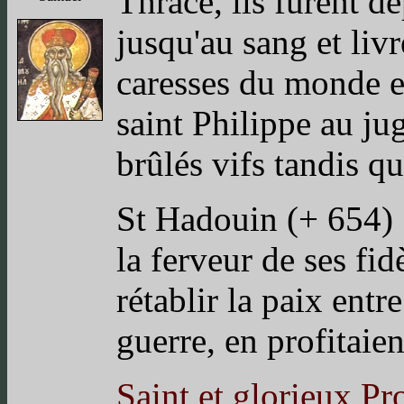
Thrace, ils furent d
jusqu'au sang et liv
caresses du monde et 
saint Philippe au ju
brûlés vifs tandis qu
St Hadouin (+ 654) 
la ferveur de ses fid
rétablir la paix entr
guerre, en profitaien
Saint et glorieux P