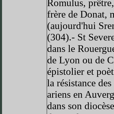
Romulus, prêtre,
frère de Donat, 
(aujourd'hui Sre
(304).- St Sever
dans le Rouergue 
de Lyon ou de Cl
épistolier et po
la résistance d
ariens en Auvergn
dans son diocèse