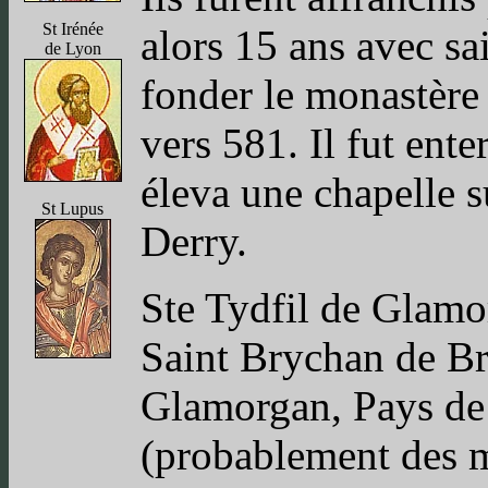
St Irénée
alors 15 ans avec s
de Lyon
fonder le monastère
vers 581. Il fut ente
éleva une chapelle s
St Lupus
Derry.
Ste Tydfil de Glamor
Saint Brychan de Br
Glamorgan, Pays de G
(probablement des m