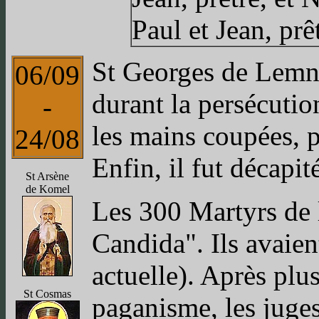
Paul et Jean, prê
St Georges de Lemno
06/09
durant la persécutio
-
les mains coupées, p
24/08
Enfin, il fut décapi
St Arsène
de Komel
Les 300 Martyrs de 
Candida". Ils avaien
actuelle). Après plus
St Cosmas
paganisme, les juges