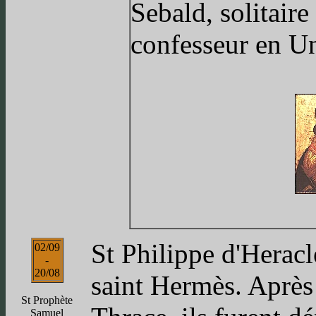
Sebald, solitaire
confesseur en U
St Philippe d'Heracl
02/09
-
20/08
saint Hermès. Après
St Prophète
Samuel