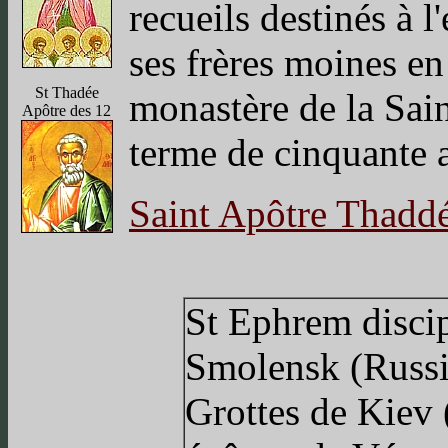
recueils destinés à l
ses frères moines en 
St Thadée
monastère de la Sai
Apôtre des 12
terme de cinquante a
Saint Apôtre Thadd
St Ephrem disci
Smolensk (Russi
Grottes de Kiev 