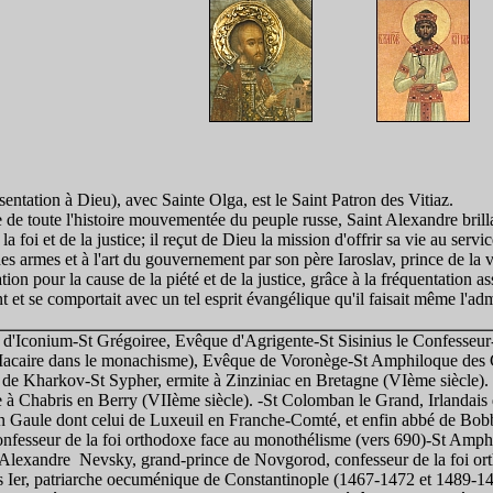
ntation à Dieu), avec Sainte Olga, est le Saint Patron des Vitiaz.
e de toute l'histoire mouvementée du peuple russe, Saint Alexandre brilla
la foi et de la justice; il reçut de Dieu la mission d'offrir sa vie au serv
 des armes et à l'art du gouvernement par son père Iaroslav, prince de la vi
ion pour la cause de la piété et de la justice, grâce à la fréquentation as
ant et se comportait avec un tel esprit évangélique qu'il faisait même l'ad
'Iconium-St Grégoiree, Evêque d'Agrigente-St Sisinius le Confesseur
acaire dans le monachisme), Evêque de Voronège-St Amphiloque des Gr
e Kharkov-St Sypher, ermite à Zinziniac en Bretagne (VIème siècle). -
te à Chabris en Berry (VIIème siècle). -St Colomban le Grand, Irlandai
 Gaule dont celui de Luxeuil en Franche-Comté, et enfin abbé de Bobb
confesseur de la foi orthodoxe face au monothélisme (vers 690)-St Amph
 Alexandre Nevsky, grand-prince de Novgorod, confesseur de la foi or
 Ier, patriarche oecuménique de Constantinople (1467-1472 et 1489-1491