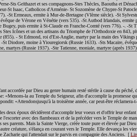
 Perse-Sts Geïthazet et ses compagnons-Stes Thècles, Baoutha et Dénach
seur-St Isaac, Catholicos d'Arménie- St Sozomène de Chypre-St Patocle
7). -St Ermeaux, ermite à Mur-de-Bretagne (VIème siècle). -St Sylves
, évêque de Vérone en Vénétie (vers 535). -St Autbod Irlandais, ermite 
 Bugey, puis ermite à St-Claude en Franche-Comté (vers 776). -. -St Th
s Stes Icônes et un des artisans du Triomphe de l'Orthodoxie en 843, pl
r (855). - St Edmond, roi d'Est-Anglie, martyr par la main des Vikings p
 -St Diodore, moine à Yiouregiorsk (Russie 1633). -Sts Macaire, évêque
ine, martyrs (Russie 1937). -Ste Tatienne, moniale, martyre (après 1937)
fant accordée par Dieu au genre humain resté stérile à cause du péché, de
se: «Menons-la au Temple du Seigneur, afin d'accomplir la promesse que
ndit: «Attendonsjusqu'à la troisième année, car peut-être réclamera-t-el
les deux époux décidèrent d'accomplir leur voeux et d'offrir leur enfant
 l'escorter avec des flambeaux et de la précéder vers le Temple de manièr
rs ses parents. Mais la Sainte Vierge, créée toute pure et élevée par Die
 autre créature, s'élança en courant vers le Temple. Elle devança les vie
re Zacharie qui l'attendait sur le parvis en compagnie des Anciens. [
Lir