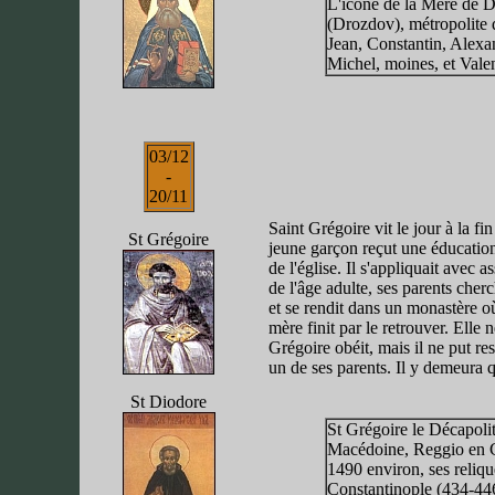
L'icône de la Mère de Di
(Drozdov), métropolite
Jean, Constantin, Alexa
Michel, moines, et Vale
03/12
-
20/11
Saint Grégoire vit le jour à la fi
St Grégoire
jeune garçon reçut une éducation 
de l'église. Il s'appliquait avec
de l'âge adulte, ses parents cherc
et se rendit dans un monastère o
mère finit par le retrouver. Elle
Grégoire obéit, mais il ne put re
un de ses parents. Il y demeura q
St Diodore
St Grégoire le Décapolit
Macédoine, Reggio en Ca
1490 environ, ses reliq
Constantinople (434-446