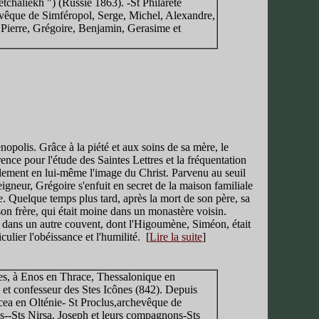
etchaliekh ") (Russie 1863). -St Philarète
vêque de Simféropol, Serge, Michel, Alexandre,
 Pierre, Grégoire, Benjamin, Gerasime et
ènopolis. Grâce à la piété et aux soins de sa mère, le
ence pour l'étude des Saintes Lettres et la fréquentation
fidèlement en lui-même l'image du Christ. Parvenu au seuil
Seigneur, Grégoire s'enfuit en secret de la maison familiale
. Quelque temps plus tard, après la mort de son père, sa
son frère, qui était moine dans un monastère voisin.
ors dans un autre couvent, dont l'Higoumène, Siméon, était
ulier l'obéissance et l'humilit
é. [
Lire la suite
]
inces, à Enos en Thrace, Thessalonique en
et confesseur des Stes Icônes (842). Depuis
cea en Olténie- St Proclus,archevêque de
s--Sts Nirsa, Joseph et leurs compagnons-Sts