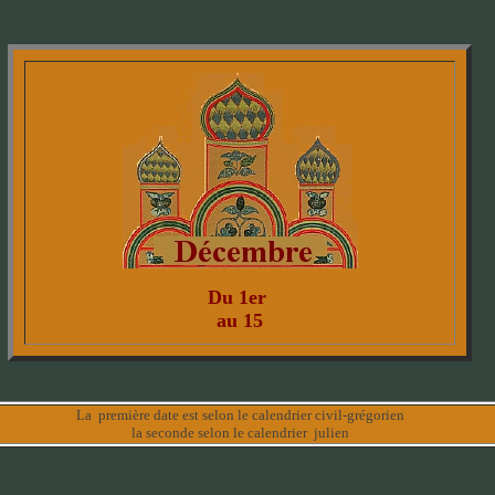
Du 1er
au 15
La première date est selon le calendrier civil-grégorien
la seconde selon le calendrier julien