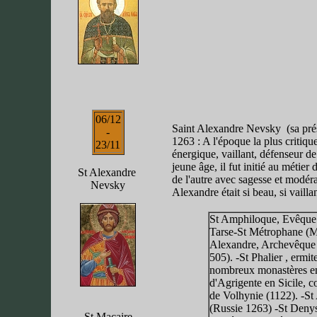
06/12
Saint Alexandre Nevsky (sa prése
-
1263 : A l'époque la plus critiqu
23/11
énergique, vaillant, défenseur de 
jeune âge, il fut initié au métier
St Alexandre
de l'autre avec sagesse et modérat
Nevsky
Alexandre était si beau, si vaill
St Amphiloque, Evêque d
Tarse-St Métrophane (M
Alexandre, Archevêque d
505). -St Phalier , ermi
nombreux monastères en
d'Agrigente en Sicile, 
de Volhynie (1122). -St
(Russie 1263) -St Denys
St Macaire