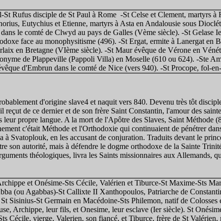
St Rufus disciple de St Paul à Rome -St Celse et Clement, martyrs à 
orius, Eutychius et Etienne, martyrs à Asta en Andalousie sous Diocléti
ns le comté de Clwyd au pays de Galles (Vème siècle). -St Gelase Ier
hodoxe face au monophysitisme (496). -St Ergat, ermite à Lanergat en Br
laix en Bretagne (VIème siècle). -St Maur évêque de Vérone en Vénétie
onyme de Plappeville (Pappoli Villa) en Moselle (610 ou 624). -Ste Am
 évêque d'Embrun dans le comté de Nice (vers 940). -St Procope, fol-en-
obablement d'origine slave4 et naquit vers 840. Devenu très tôt disciple 
 il reçut de ce dernier et de son frère Saint Constantin, l'amour des saint
 leur propre langue. A la mort de l'Apôtre des Slaves, Saint Méthode (
gnement c'était Méthode et l'Orthodoxie qui continuaient de pénétrer dans
ça à Svatoplouk, en les accusant de conjuration. Traduits devant le prin
tre son autorité, mais à défendre le dogme orthodoxe de la Sainte Trinité
rguments théologiques, livra les Saints missionnaires aux Allemands, qui 
rchippe et Onésime-Sts Cécile, Valérien et Tiburce-St Maxime-Sts Marc
ba (ou Agabbas)-St Callixte II Xanthopoulos, Patriarche de Constant
St Sisinius-St Germain en Macédoine-Sts Philemon, natif de Colosses e
se, Archippe, leur fils, et Onesime, leur esclave (Ier siècle). St Onésime
Sts Cécile, vierge, Valerien, son fiancé, et Tiburce, frère de St Valérien