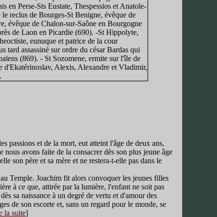
is en Perse-Sts Eustate, Thespessios et Anatole-
 le reclus de Bourges-St Benigne, évêque de
tre, évêque de Chalon-sur-Saône en Bourgogne
près de Laon en Picardie (690). -St Hippolyte,
eoctiste, eunuque et patrice de la cour
us tard assassiné sur ordre du césar Bardas qui
aïens (869). - St Sozomene, ermite sur l'île de
 d'Ekatérinoslav, Alexis, Alexandre et Vladimir,
.
s passions et de la mort, eut atteint l'âge de deux ans,
 nous avons faite de la consacrer dès son plus jeune âge
le son père et sa mère et ne restera-t-elle pas dans le
 au Temple. Joachim fit alors convoquer les jeunes filles
e à ce que, attirée par la lumière, l'enfant ne soit pas
u dès sa naissance à un degré de vertu et d'amour des
rges de son escorte et, sans un regard pour le monde, se
e la suite
]