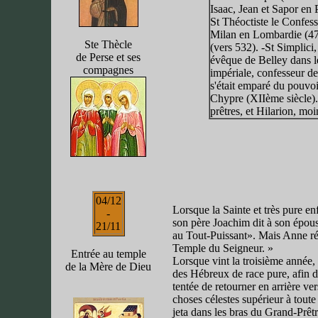
Isaac, Jean et Sapor en
St Théoctiste le Confes
Milan en Lombardie (47
Ste Thècle
(vers 532). -St Simplici
de Perse et ses
évêque de Belley dans le
compagnes
impériale, confesseur de
s'était emparé du pouvoi
Chypre (XIIème siècle).
prêtres, et Hilarion, mo
04/12
Lorsque la Sainte et très pure en
-
son père Joachim dit à son épou
21/11
au Tout-Puissant». Mais Anne répo
Temple du Seigneur. »
Entrée au temple
Lorsque vint la troisième année, 
de la Mère de Dieu
des Hébreux de race pure, afin de
tentée de retourner en arrière ve
choses célestes supérieur à toute
jeta dans les bras du Grand-Prêt