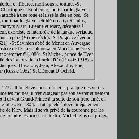
érien et Tiburce, mort sous la torture. -St
Christophe et Euphémie, morts par le glaive. -
ttaché à une roue et laissé la tête en bas. -St
 mort par le glaive. -St hiéromartyr Sisinius,
 martyrs Marc, Etienne et Marc, décapités à
r, exorciste et interprète de la langue syriaque,
ans la paix (Vème siècle). -St Pragnace évêque
621). -St Savinien abbé de Menat en Auvergne
astère de l'Eikossiphinissa en Macédoine (vers
 innocemment" (1086). St Michel, prince de Tver,
é des Tatares de la horde d'Or (Russie 1318). -
, Jacques, Theodore, Jean, Akexandre, Elie,
eur (Russie 1952).St Clément D'Ochrid,
272. Il fut élevé dans la foi et la pratique des vertus
e les moines, il n'envisageait pas son avenir autrement
 il devint Grand-Prince à la suite de son frère aîné, en
e filles. En 1304, il fut appelé à devenir également
e de Kiev. Mais il se vit privé de la couronne par les
de prendre les armes contre lui, Michel refusa et préféra