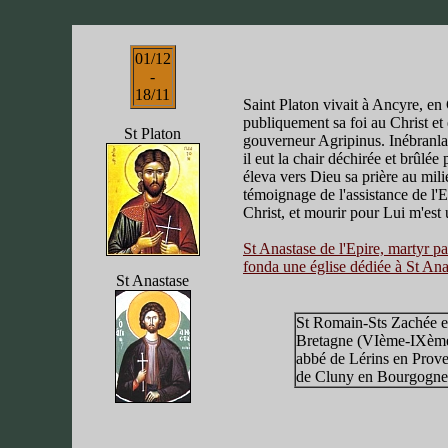
01/12
-
18/11
Saint Platon vivait à Ancyre, en
publiquement sa foi au Christ et 
St Platon
gouverneur Agripinus. Inébranlabl
il eut la chair déchirée et brûlé
éleva vers Dieu sa prière au mil
témoignage de l'assistance de l'E
Christ, et mourir pour Lui m'est u
St Anastase de l'Epire, martyr 
fonda une église dédiée à St Ana
St Anastase
St Romain-Sts Zachée et
Bretagne (VIème-IXème 
abbé de Lérins en Prove
de Cluny en Bourgogne (