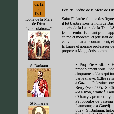
02/12
-
Fête de l'icône de la Mère de Die
19/11
Saint Philarète fut une des figu
Icone de la Mère
il fut baptisé sous le nom de Basi
de Dieu
auprès de la Laure de la Trinité
"Consolation..."
jeune séminariste, tant pour l'app
calme et modeste, et jouissait de
écrivait et parlait couramment, e
la Laure et nommé professeur de 
propos: « Moi, j'écris comme un
St Prophète Abdias-St H
St Barlaam
probablement sous Diocl
cinquante soldats qui fu
par le glaive. (Elles se
à Gaza en Palestine sou
Berry (vers 577). -St C
-St Nizon, ermite à Lau
d'Orange, premier higou
Petropoulos de Sasseau (
St Philarète
thaumaturge à Garédja e
882). -St Barlaam, higo