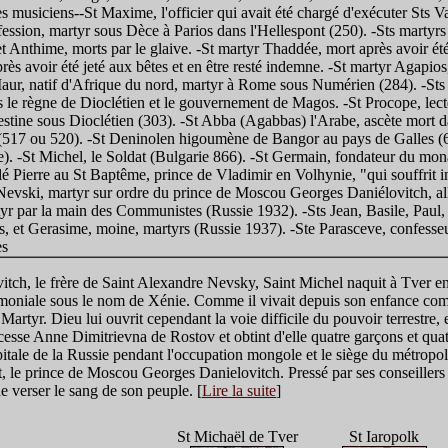
s musiciens--St Maxime, l'officier qui avait été chargé d'exécuter Sts Val
ssion, martyr sous Dèce à Parios dans l'Hellespont (250). -Sts martyrs 
t Anthime, morts par le glaive. -St martyr Thaddée, mort après avoir été a
ès avoir été jeté aux bêtes et en être resté indemne. -St martyr Agapios,
Maur, natif d'Afrique du nord, martyr à Rome sous Numérien (284). -Sts
 le règne de Dioclétien et le gouvernement de Magos. -St Procope, lecteu
estine sous Dioclétien (303). -St Abba (Agabbas) l'Arabe, ascète mort d
517 ou 520). -St Deninolen higoumène de Bangor au pays de Galles (
e). -St Michel, le Soldat (Bulgarie 866). -St Germain, fondateur du mon
lé Pierre au St Baptême, prince de Vladimir en Volhynie, "qui souffrit
evski, martyr sur ordre du prince de Moscou Georges Daniélovitch, alli
tyr par la main des Communistes (Russie 1932). -Sts Jean, Basile, Paul
es, et Gerasime, moine, martyrs (Russie 1937). -Ste Parasceve, confess
es
vitch, le frère de Saint Alexandre Nevsky, Saint Michel naquit à Tver en 1
 moniale sous le nom de Xénie. Comme il vivait depuis son enfance comm
rtyr. Dieu lui ouvrit cependant la voie difficile du pouvoir terrestre, et
esse Anne Dimitrievna de Rostov et obtint d'elle quatre garçons et quatr
tale de la Russie pendant l'occupation mongole et le siège du métropolit
t, le prince de Moscou Georges Danielovitch. Pressé par ses conseillers 
de verser le sang de son peuple. [
Lire la suite
]
St Michaël de Tver
St Iaropolk