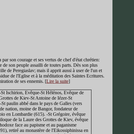
 par son courage et ses vertus de chef d'état chrétien:
ice de son peuple assailli de toutes parts. Dès son plus
lle de Peregiaslav; mais il apprit aussi à user de l'un et
sidue de l'Eglise et à la méditation des Saintes Ecritures.
miration de ses ennemis. [
Lire la suite
]
-St Ischirion, Evêque-St Hélénos, Evêque de
ottes de Kiev-St Antoine de Iézer-St
St paulin abbé dans le pays de Galles (vers
s de nation, moine de Bangor, fondateur de
io en Lombardie (615). -St Grégoire, évêque
iloque de la Laure des Grottes de Kiev, évêque
thodoxe face au papisme et au paganisme
), retiré au monastère de l'Eikossiphinissa en