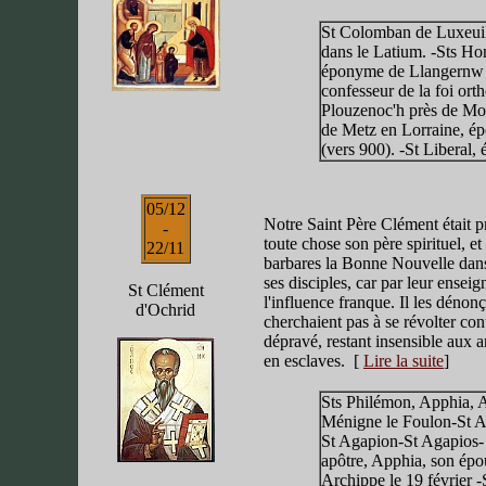
St Colomban de Luxeuil-
dans le Latium. -Sts Hon
éponyme de Llangernw da
confesseur de la foi ort
Plouzenoc'h près de Mor
de Metz en Lorraine, ép
(vers 900). -St Liberal,
05/12
Notre Saint Père Clément était pr
-
toute chose son père spirituel, et
22/11
barbares la Bonne Nouvelle dans
ses disciples, car par leur ensei
St Clément
l'influence franque. Il les dénon
d'Ochrid
cherchaient pas à se révolter con
dépravé, restant insensible aux a
en esclaves. [
Lire la suite
]
Sts Philémon, Apphia, A
Ménigne le Foulon-St Ab
St Agapion-St Agapios- 
apôtre, Apphia, son épou
Archippe le 19 février -