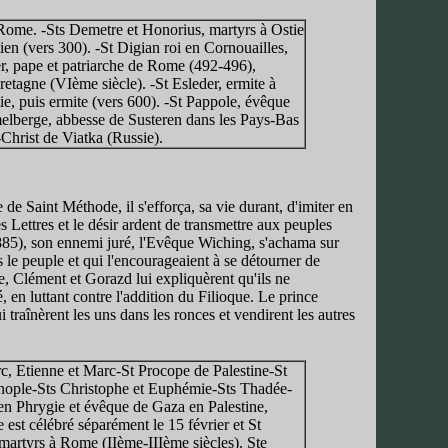
Rome. -Sts Demetre et Honorius, martyrs à Ostie
en (vers 300). -St Digian roi en Cornouailles,
, pape et patriarche de Rome (492-496),
etagne (VIème siècle). -St Esleder, ermite à
, puis ermite (vers 600). -St Pappole, évêque
elberge, abbesse de Susteren dans les Pays-Bas
Christ de Viatka (Russie).
de Saint Méthode, il s'efforça, sa vie durant, d'imiter en
es Lettres et le désir ardent de transmettre aux peuples
885), son ennemi juré, l'Evêque Wiching, s'achama sur
 le peuple et qui l'encourageaient à se détourner de
ce, Clément et Gorazd lui expliquèrent qu'ils ne
, en luttant contre l'addition du Filioque. Le prince
traînèrent les uns dans les ronces et vendirent les autres
, Etienne et Marc-St Procope de Palestine-St
inople-Sts Christophe et Euphémie-Sts Thadée-
n Phrygie et évêque de Gaza en Palestine,
 est célébré séparément le 15 février et St
, martyrs à Rome (IIème-IIIème siècles). Ste