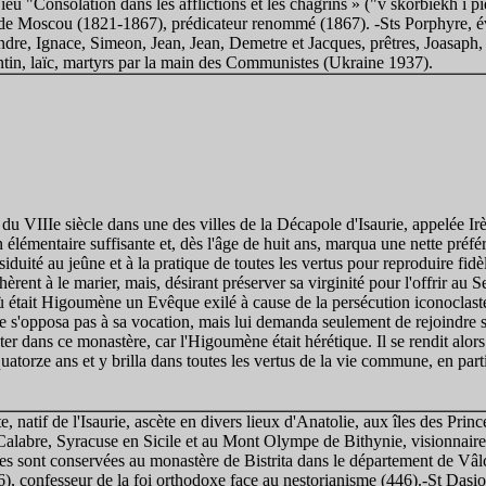
eu "Consolation dans les afflictions et les chagrins » ("v skorbiekh i pi
 de Moscou (1821-1867), prédicateur renommé (1867). -Sts Porphyre, é
ndre, Ignace, Simeon, Jean, Jean, Demetre et Jacques, prêtres, Joasaph,
ntin, laïc, martyrs par la main des Communistes (Ukraine 1937).
n du VIIIe siècle dans une des villes de la Décapole d'Isaurie, appelée Ir
élémentaire suffisante et, dès l'âge de huit ans, marqua une nette préfér
 assiduité au jeûne et à la pratique de toutes les vertus pour reproduire 
hèrent à le marier, mais, désirant préserver sa virginité pour l'offrir au 
ù était Higoumène un Evêque exilé à cause de la persécution iconoclaste
 ne s'opposa pas à sa vocation, mais lui demanda seulement de rejoindre 
ster dans ce monastère, car l'Higoumène était hérétique. Il se rendit al
uatorze ans et y brilla dans toutes les vertus de la vie commune, en partic
e, natif de l'Isaurie, ascète en divers lieux d'Anatolie, aux îles des Pr
labre, Syracuse en Sicile et au Mont Olympe de Bithynie, visionnaire 
ues sont conservées au monastère de Bistrita dans le département de Vâl
), confesseur de la foi orthodoxe face au nestorianisme (446).-St Dasio