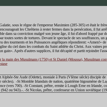
 Galatie, sous le règne de l'empereur Maximien (285-305) et était le fr
encourageait les Chrétiens à rester fermes dans la persécution, il fut arrê
e dans sa conviction malgré son jeune âge, il fut d'abord frappé par dou
e par toutes sortes de tortures. Devant le spectacle de ses souffrances, 
ieu des tourments et les Puissances angéliques répondirent: «Amen!» de 
glise du ciel dans les combats du Saint athlète du Christ. Aux vaines pr
n gain». Après d'autres supplices, il fut décapité et partit rejoindre l'as
par la main des Musulmans (1750) et St Daniel (Moussa), Musulman conv
stase
 Alphée-Ste Aude (Odette), moniale à Paris (VIème siècle) disciple d
siècles). -St Momble Irlandais de nation, quatrième higoumène de Lag
nce (vers 700). -St Constant, prêtre, ermite à Lough Erne en Irlande, c
942 ou 943).-. -St Nicolas, prêtre, confesseur en Union soviétique (19