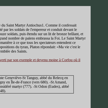
ère du Saint Martyr Antiochus1. Comme il confessait
té par les soldats de l'empereur et conduit devant le
ze soldats, puis étendu sur un lit de bronze brûlant, et
un grand nombre de païens embrassa la Foi. Le Saint Martyr
manière à ce que tous les spectateurs entendent ce
opositions du tyran, Platon répondait: «Ma vie c'est le
semblée des Saints.
erti par son exemple et devenu moine à Corfou où il
e ste Geneviève-St Tanguy, abbé du Relecq en
ny en Île-de-France (vers 680). -St Amand,
onsidéré martyr (777). -St Odon (Eudes), abbé
48).