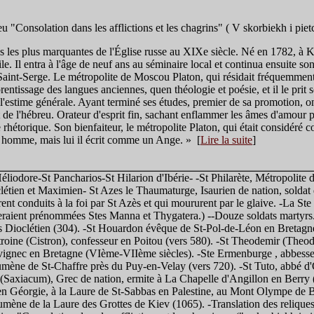
u "Consolation dans les afflictions et les chagrins" ( V skorbiekh i pie
res les plus marquantes de l'Église russe au XIXe siècle. Né en 1782, à
le. Il entra à l'âge de neuf ans au séminaire local et continua ensuite son
-Saint-Serge. Le métropolite de Moscou Platon, qui résidait fréquemment
rentissage des langues anciennes, quen théologie et poésie, et il le prit s
 l'estime générale. Ayant terminé ses études, premier de sa promotion, on
t de l'hébreu. Orateur d'esprit fin, sachant enflammer les âmes d'amour p
rhétorique. Son bienfaiteur, le métropolite Platon, qui était considéré c
 homme, mais lui il écrit comme un Ange. » [
Lire la suite
]
éliodore-St Pancharios-St Hilarion d'Ibérie- -St Philarète, Métropolit
étien et Maximien- St Azes le Thaumaturge, Isaurien de nation, soldat 
rent conduits à la foi par St Azès et qui moururent par le glaive. -La Ste
 seraient prénommées Stes Manna et Thygatera.) --Douze soldats martyrs.
s Dioclétien (304). -St Houardon évêque de St-Pol-de-Léon en Bretagne 
itroine (Cistron), confesseur en Poitou (vers 580). -St Theodemir (The
vignec en Bretagne (VIème-VIIème siècles). -Ste Ermenburge , abbesse d
mène de St-Chaffre près du Puy-en-Velay (vers 720). -St Tuto, abbé d
Saxiacum), Grec de nation, ermite à La Chapelle d'Angillon en Berry (86
n Géorgie, à la Laure de St-Sabbas en Palestine, au Mont Olympe de B
umène de la Laure des Grottes de Kiev (1065). -Translation des relique