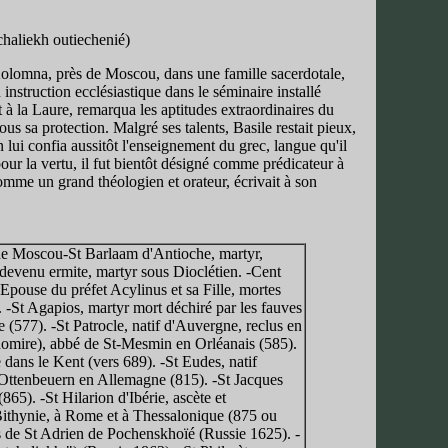
tchaliekh outiechenié)
 Kolomna, près de Moscou, dans une famille sacerdotale,
 instruction ecclésiastique dans le séminaire installé
 à la Laure, remarqua les aptitudes extraordinaires du
ous sa protection. Malgré ses talents, Basile restait pieux,
 lui confia aussitôt l'enseignement du grec, langue qu'il
our la vertu, il fut bientôt désigné comme prédicateur à
omme un grand théologien et orateur, écrivait à son
e de Moscou-St Barlaam d'Antioche, martyr,
devenu ermite, martyr sous Dioclétien. -Cent
 Epouse du préfet Acylinus et sa Fille, mortes
 -St Agapios, martyr mort déchiré par les fauves
(577). -St Patrocle, natif d'Auvergne, reclus en
odomire), abbé de St-Mesmin en Orléanais (585).
ans le Kent (vers 689). -St Eudes, natif
'Ottenbeuern en Allemagne (815). -St Jacques
5). -St Hilarion d'Ibérie, ascète et
ithynie, à Rome et à Thessalonique (875 ou
s de St Adrien de Pochenskhoïé (Russie 1625). -