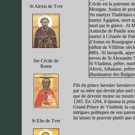
Cécile est la patronne de
St Alexis de Tver
Menigne, foulon de profe
Sts martyrs Thallelaios e
martyr Agapion, mort apr
mort par le glaive. -St 
Antioche de Pisidie sous
martyr à Césarée de Pal
d'Autun en Bourgogne (
(début du VIIIème siècl
880). -St Iaropolk, appe
neveu de St Alexandre N
Ste Cécile de
St Vladimir, prêtre, mar
Rome
Alexis, Athanase, prêtr
illuminateur des Bulgar
Fils du prince Iaroslav laroslavo
par sa mère qui devint plus tard
que de devenir moine ou mourir Ma
1285. En 1294, il épousa la princ
Grand-Prince de Vladimir, la capi
intrigues politiques de son paren
lui laisser le pouvoir plutôt que 
St Elie de Tver