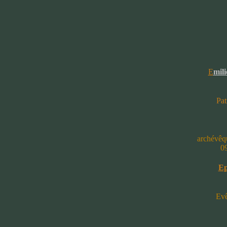
E
mil
Pat
archévêq
09
Ep
Evê