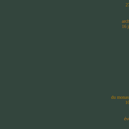
27
arc
16 j
du monast
10
év